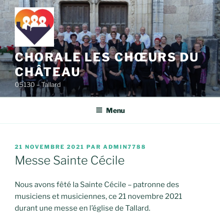
Aller
au
contenu
principal
CHORALE LES CHŒURS DU
CHÂTEAU
05130 – Tallard
Menu
PUBLIÉ
21 NOVEMBRE 2021
PAR
ADMIN7788
LE
Messe Sainte Cécile
Nous avons fêté la Sainte Cécile – patronne des
musiciens et musiciennes, ce 21 novembre 2021
durant une messe en l’église de Tallard.