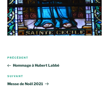
Navigation
Article
PRÉCÉDENT
de
précédent
Hommage à Hubert Labbé
l’article
Article
SUIVANT
suivant
Messe de Noël 2021