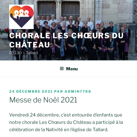
Aller
au
contenu
principal
CHORALE LES CHŒURS DU
CHÂTEAU
05130 – Tallard
Menu
PUBLIÉ
24 DÉCEMBRE 2021
PAR
ADMIN7788
LE
Messe de Noël 2021
Vendredi 24 décembre, c’est entourée d’enfants que
notre chorale Les Chœurs du Château a participé à la
célébration de la Nativité en l’église de Tallard.