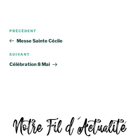
Navigation
Article
PRÉCÉDENT
de
précédent
Messe Sainte Cécile
l’article
Article
SUIVANT
suivant
Célébration 8 Mai