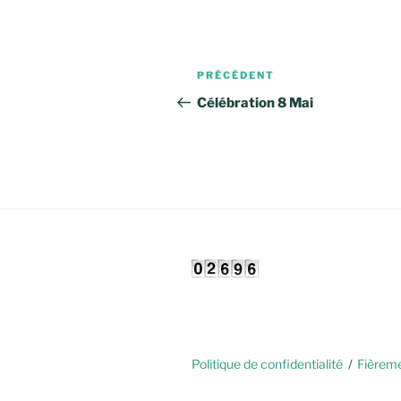
Navigation
Article
PRÉCÉDENT
de
précédent
Célébration 8 Mai
l’article
Politique de confidentialité
Fièrem