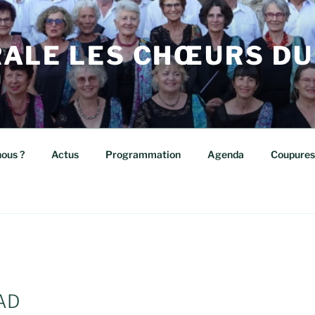
ALE LES CHŒURS DU
d
ous ?
Actus
Programmation
Agenda
Coupures
PAD