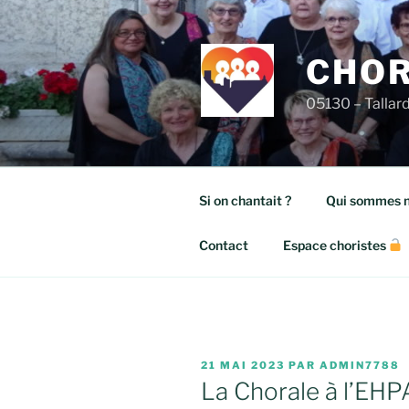
Aller
au
contenu
CHOR
principal
05130 – Tallar
Si on chantait ?
Qui sommes n
Contact
Espace choristes
PUBLIÉ
21 MAI 2023
PAR
ADMIN7788
LE
La Chorale à l’EH