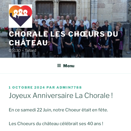
Aller
au
contenu
principal
CHORALE LES CHŒURS DU
CHÂTEAU
05130 – Tallard
Menu
PUBLIÉ
1 OCTOBRE 2024
PAR
ADMIN7788
LE
Joyeux Anniversaire La Chorale !
En ce samedi 22 Juin, notre Choeur était en fête.
Les Choeurs du château célébrait ses 40 ans !