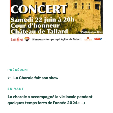
Navigation
Article
PRÉCÉDENT
de
précédent
La Chorale fait son show
l’article
Article
SUIVANT
suivant
La chorale a accompagné la vie locale pendant
quelques temps forts de l’année 2024 :