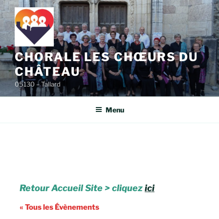
Aller
au
contenu
principal
CHORALE LES CHŒURS DU
CHÂTEAU
05130 – Tallard
Menu
Retour Accueil Site > cliquez
ici
« Tous les Évènements