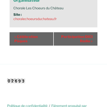
Organisateur
Chorale Les Choeurs du Château
Site :
choralechoeursduchateau.fr
«
Célébration
Participation DICI
Pâques
Radio
»
Politique de confidentialité
Fièrement propulsé par